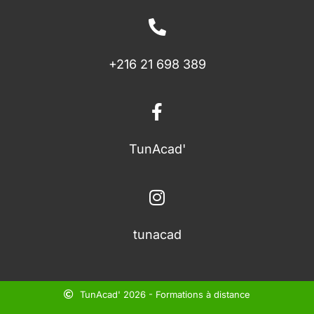
+216 21 698 389
TunAcad'
tunacad
TunAcad' 2026 - Formations à distance